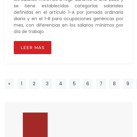
se tiene establecidas categorías salariales
definidas en el artículo 1-A por jornada ordinaria
diaria y en el 1-B para ocupaciones genéricas por
mes, con diferencias en los salarios mínimos por
día de trabajo.
LEER MÁS
Previous
«
1
2
3
4
5
6
7
8
9