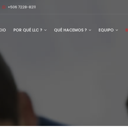
+506 7228-8211
CIO
POR QUÉ LLC ?
QUÉ HACEMOS ?
EQUIPO