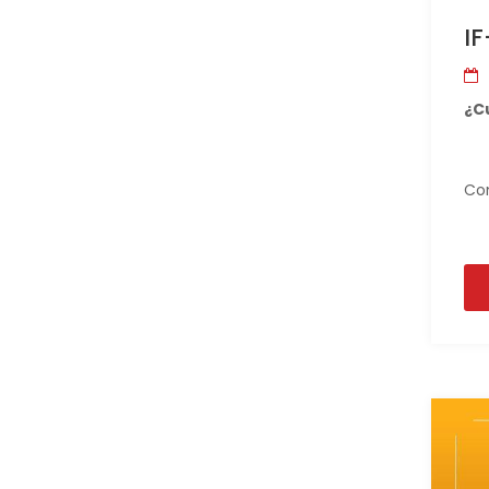
IF
¿C
Con